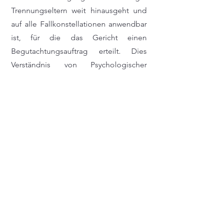
Trennungseltern weit hinausgeht und
auf alle Fallkonstellationen anwendbar
ist, für die das Gericht einen
Begutachtungsauftrag erteilt. Dies
Verständnis von Psychologischer
Begutachtung wurde seit Mitte 1985 als
elternorientiertes Vorgehen vielfach
von Jopt gefordert und später als
„lösungsorientierte Begutachtung“
(Bergmann, Jopt, Rexilius, 2002) ins
Familienrecht eingeführt.
Eine ausführliche Version der
Standards des Fachverbands
Systemisch-Lösungsorientierter
Sachverständiger im Familienrecht